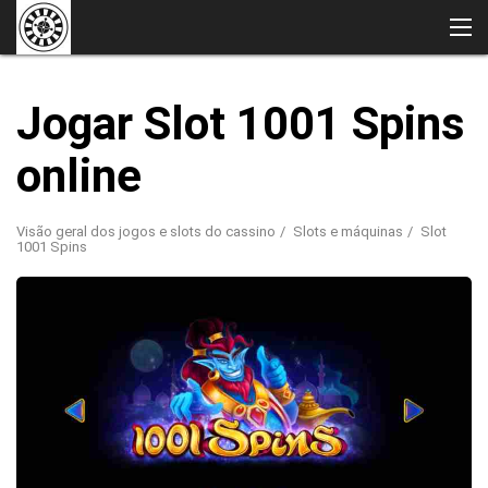
Jogar Slot 1001 Spins
online
Visão geral dos jogos e slots do cassino
Slots e máquinas
Slot
1001 Spins