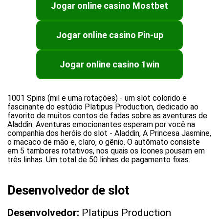
Jogar online casino Mostbet
Jogar online casino Pin-up
Jogar online casino 1win
1001 Spins (mil e uma rotações) - um slot colorido e
fascinante do estúdio Platipus Production, dedicado ao
favorito de muitos contos de fadas sobre as aventuras de
Aladdin. Aventuras emocionantes esperam por você na
companhia dos heróis do slot - Aladdin, A Princesa Jasmine,
o macaco de mão e, claro, o gênio. O autômato consiste
em 5 tambores rotativos, nos quais os ícones pousam em
três linhas. Um total de 50 linhas de pagamento fixas.
Desenvolvedor de slot
Desenvolvedor:
Platipus Production