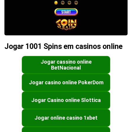
Jogar 1001 Spins em casinos online
Jogar cassino online
BetNacional
Jogar casino online PokerDom
Jogar Casino online Slottica
Jogar online casino 1xbet