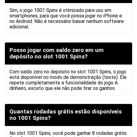
Sim, o jogo 1001 Spins é otimizado para uso em
smartphones, para que você possa jogar no iPhone e
no Android. Não é necessário baixar nenhum software
adicional.
Posso jogar com saldo zero em um
depósito no slot 1001 Spins?
Com saldo zero no depósito no slot 1001 Spins, o jogo
está disponível no modo de demonstração (teste). Ele
repete completamente a funcionalidade do jogo A
dinheiro, exceto que ele não pode tirar os ganhos.
Quantas rodadas grátis estão disponíveis
no 1001 Spins?
No slot 1001 Spins, você pode ganhar 8 rodadas grátis.