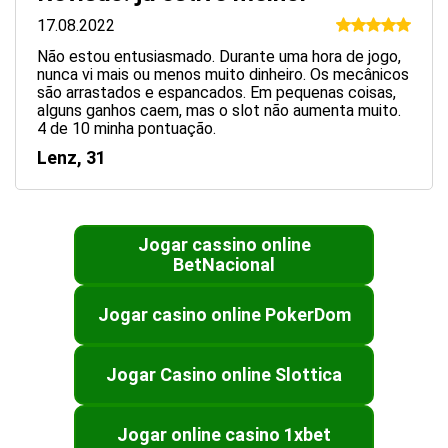
17.08.2022
Não estou entusiasmado. Durante uma hora de jogo,
nunca vi mais ou menos muito dinheiro. Os mecânicos
são arrastados e espancados. Em pequenas coisas,
alguns ganhos caem, mas o slot não aumenta muito.
4 de 10 minha pontuação.
Lenz, 31
Jogar cassino online
BetNacional
Jogar casino online PokerDom
Jogar Casino online Slottica
Jogar online casino 1xbet