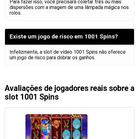
Para fazer isso, você precisará coletar três ou mais
dispersões com a imagem de uma lâmpada mágica nos
rolos.
Existe um jogo de risco em 1001 Spins?
Infelizmente, a slot de vídeo 1001 Spins não oferece
um jogo de risco para dobrar os ganhos.
Avaliações de jogadores reais sobre a
slot 1001 Spins