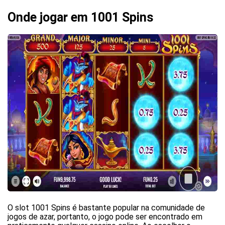
Onde jogar em 1001 Spins
O slot 1001 Spins é bastante popular na comunidade de
jogos de azar, portanto, o jogo pode ser encontrado em