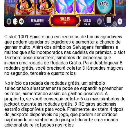
O slot 1001 Spins é rico em recursos de bônus agradáveis
que podem agradar os jogadores e aumentar a chance de
ganhar muito. Além dos símbolos Selvagens familiares a
muitos que são incorporados nas cadeias de prêmios, o slot
também possui scatters, símbolos de dispersão que
iniciam uma rodada de Rodadas Grátis. Para desbloquear 8
rodadas grátis, você precisará coletar 3 lâmpadas mágicas
no segundo, terceiro e quarto rolos.
No início da rodada de rodadas grátis, um símbolo
selecionado aleatoriamente pode se expandir e preencher
os rolos, aumentando assim os ganhos possíveis. A
propósito, se você conseguir coletar 6 ou mais símbolos do
jackpot durante as rodadas grátis, 3 RE-giros adicionais
estarão disponíveis para você. Finalmente, existem 4 tipos
de jackpots disponíveis no jogo, que podem ser obtidos
capturando os símbolos do jackpot durante uma rodada
adicional de re-rotações nos rolos.