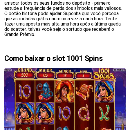
arriscar todos os seus fundos no depósito - primeiro
estude a frequência de perda dos símbolos mais valiosos.
O botão história pode ajudar. Suponha que você perceba
que as rodadas grátis caem uma vez a cada hora. Tente
fazer uma aposta mais alta uma hora após a última queda
do scatter, talvez você seja o sortudo que receberá o
Grande Prêmio.
Como baixar o slot 1001 Spins