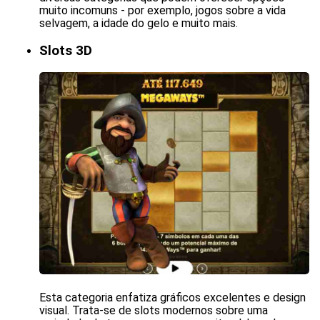
muito incomuns - por exemplo, jogos sobre a vida
selvagem, a idade do gelo e muito mais.
Slots 3D
Esta categoria enfatiza gráficos excelentes e design
visual. Trata-se de slots modernos sobre uma