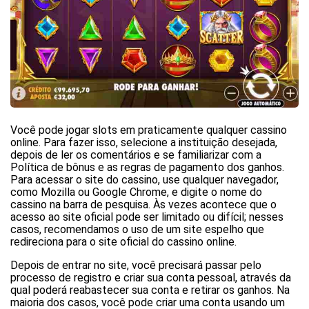
Você pode jogar slots em praticamente qualquer cassino
online. Para fazer isso, selecione a instituição desejada,
depois de ler os comentários e se familiarizar com a
Política de bônus e as regras de pagamento dos ganhos.
Para acessar o site do cassino, use qualquer navegador,
como Mozilla ou Google Chrome, e digite o nome do
cassino na barra de pesquisa. Às vezes acontece que o
acesso ao site oficial pode ser limitado ou difícil; nesses
casos, recomendamos o uso de um site espelho que
redireciona para o site oficial do cassino online.
Depois de entrar no site, você precisará passar pelo
processo de registro e criar sua conta pessoal, através da
qual poderá reabastecer sua conta e retirar os ganhos. Na
maioria dos casos, você pode criar uma conta usando um