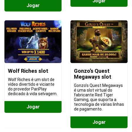
Jogar
Jogar
Wolf Riches slot
Gonzo’s Quest
Megaways slot
Wolf Riches é um slot de
vídeo divertido e viciante
Gonzo’s Quest Megaways
do provedor PariPlay
é uma slot virtual do
dedicado à vida selvagem.
fabricante Red Tiger
Gaming, que suporta a
tecnologia de várias linhas
Jogar
de pagamento.
Jogar