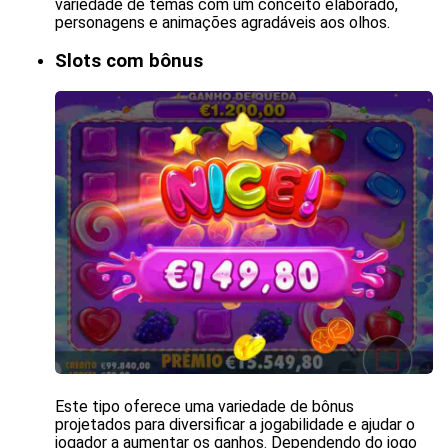
variedade de temas com um conceito elaborado,
personagens e animações agradáveis aos olhos.
Slots com bônus
Este tipo oferece uma variedade de bônus
projetados para diversificar a jogabilidade e ajudar o
jogador a aumentar os ganhos. Dependendo do jogo