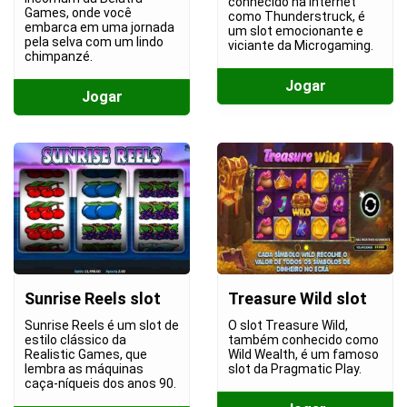
conhecido na Internet
Games, onde você
como Thunderstruck, é
embarca em uma jornada
um slot emocionante e
pela selva com um lindo
viciante da Microgaming.
chimpanzé.
Jogar
Jogar
Sunrise Reels slot
Treasure Wild slot
Sunrise Reels é um slot de
O slot Treasure Wild,
estilo clássico da
também conhecido como
Realistic Games, que
Wild Wealth, é um famoso
lembra as máquinas
slot da Pragmatic Play.
caça-níqueis dos anos 90.