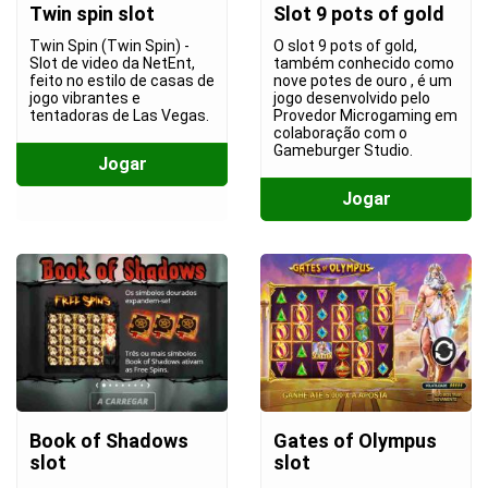
Twin spin slot
Slot 9 pots of gold
Twin Spin (Twin Spin) -
O slot 9 pots of gold,
Slot de video da NetEnt,
também conhecido como
feito no estilo de casas de
nove potes de ouro , é um
jogo vibrantes e
jogo desenvolvido pelo
tentadoras de Las Vegas.
Provedor Microgaming em
colaboração com o
Gameburger Studio.
Jogar
Jogar
Book of Shadows
Gates of Olympus
slot
slot