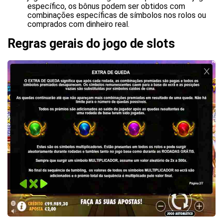
específico, os bônus podem ser obtidos com
combinações específicas de símbolos nos rolos ou
comprados com dinheiro real.
Regras gerais do jogo de slots