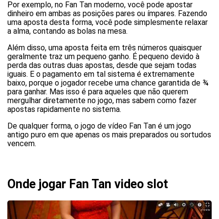
Por exemplo, no Fan Tan moderno, você pode apostar
dinheiro em ambas as posições pares ou ímpares. Fazendo
uma aposta desta forma, você pode simplesmente relaxar
a alma, contando as bolas na mesa.
Além disso, uma aposta feita em três números quaisquer
geralmente traz um pequeno ganho. É pequeno devido à
perda das outras duas apostas, desde que sejam todas
iguais. E o pagamento em tal sistema é extremamente
baixo, porque o jogador recebe uma chance garantida de ¾
para ganhar. Mas isso é para aqueles que não querem
mergulhar diretamente no jogo, mas sabem como fazer
apostas rapidamente no sistema.
De qualquer forma, o jogo de vídeo Fan Tan é um jogo
antigo puro em que apenas os mais preparados ou sortudos
vencem.
Onde jogar Fan Tan video slot