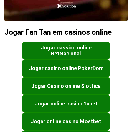
Jogar Fan Tan em casinos online
Jogar cassino online
BetNacional
Jogar casino online PokerDom
Jogar Casino online Slottica
Jogar online casino 1xbet
Jogar online casino Mostbet