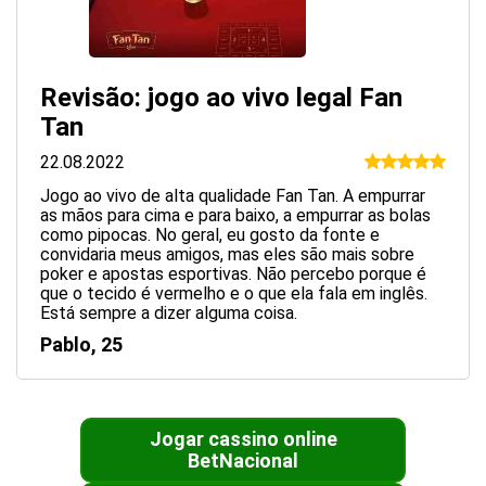
Revisão: jogo ao vivo legal Fan
Tan
22.08.2022
Jogo ao vivo de alta qualidade Fan Tan. A empurrar
as mãos para cima e para baixo, a empurrar as bolas
como pipocas. No geral, eu gosto da fonte e
convidaria meus amigos, mas eles são mais sobre
poker e apostas esportivas. Não percebo porque é
que o tecido é vermelho e o que ela fala em inglês.
Está sempre a dizer alguma coisa.
Pablo, 25
Jogar cassino online
BetNacional