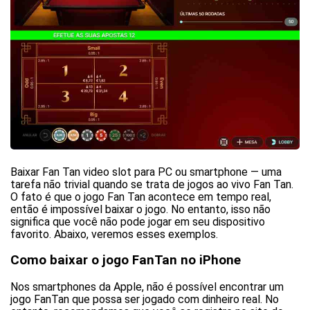
Baixar Fan Tan video slot para PC ou smartphone — uma
tarefa não trivial quando se trata de jogos ao vivo Fan Tan.
O fato é que o jogo Fan Tan acontece em tempo real,
então é impossível baixar o jogo. No entanto, isso não
significa que você não pode jogar em seu dispositivo
favorito. Abaixo, veremos esses exemplos.
Como baixar o jogo FanTan no iPhone
Nos smartphones da Apple, não é possível encontrar um
jogo FanTan que possa ser jogado com dinheiro real. No