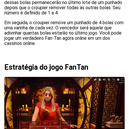
dessas bolas permanecerão no último lote de um punhado
depois que o croupier remover todas as outras bolas. Seu
número é definido de 1 a 4.
Em seguida, o croupier remove um punhado de 4 bolas com
uma varinha de cada vez. O vencedor será aquele que
adivinhar quantas bolas estarão no último jogo. Você pode
jogar um verdadeiro Fan-Tan agora online em um dos
cassinos online.
Estratégia do jogo FanTan