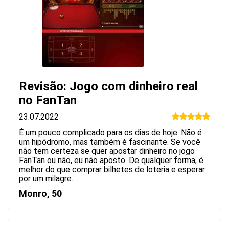
Revisão: Jogo com dinheiro real
no FanTan
23.07.2022
É um pouco complicado para os dias de hoje. Não é
um hipódromo, mas também é fascinante. Se você
não tem certeza se quer apostar dinheiro no jogo
FanTan ou não, eu não aposto. De qualquer forma, é
melhor do que comprar bilhetes de loteria e esperar
por um milagre..
Monro, 50