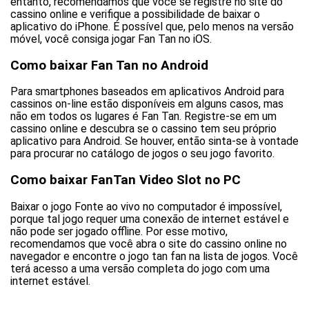
entanto, recomendamos que você se registre no site do
cassino online e verifique a possibilidade de baixar o
aplicativo do iPhone. É possível que, pelo menos na versão
móvel, você consiga jogar Fan Tan no iOS.
Como baixar Fan Tan no Android
Para smartphones baseados em aplicativos Android para
cassinos on-line estão disponíveis em alguns casos, mas
não em todos os lugares é Fan Tan. Registre-se em um
cassino online e descubra se o cassino tem seu próprio
aplicativo para Android. Se houver, então sinta-se à vontade
para procurar no catálogo de jogos o seu jogo favorito.
Como baixar FanTan Video Slot no PC
Baixar o jogo Fonte ao vivo no computador é impossível,
porque tal jogo requer uma conexão de internet estável e
não pode ser jogado offline. Por esse motivo,
recomendamos que você abra o site do cassino online no
navegador e encontre o jogo tan fan na lista de jogos. Você
terá acesso a uma versão completa do jogo com uma
internet estável.