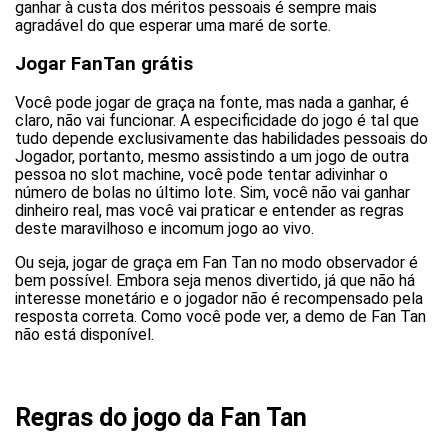
ganhar à custa dos méritos pessoais é sempre mais
agradável do que esperar uma maré de sorte.
Jogar FanTan grátis
Você pode jogar de graça na fonte, mas nada a ganhar, é
claro, não vai funcionar. A especificidade do jogo é tal que
tudo depende exclusivamente das habilidades pessoais do
Jogador, portanto, mesmo assistindo a um jogo de outra
pessoa no slot machine, você pode tentar adivinhar o
número de bolas no último lote. Sim, você não vai ganhar
dinheiro real, mas você vai praticar e entender as regras
deste maravilhoso e incomum jogo ao vivo.
Ou seja, jogar de graça em Fan Tan no modo observador é
bem possível. Embora seja menos divertido, já que não há
interesse monetário e o jogador não é recompensado pela
resposta correta. Como você pode ver, a demo de Fan Tan
não está disponível.
Regras do jogo da Fan Tan