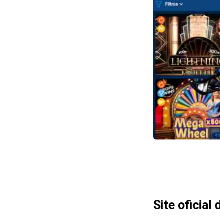
Site oficial