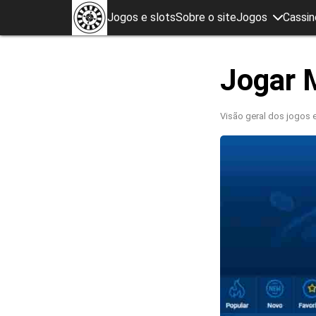
Jogos e slots
Sobre o site
Jogos
Cassin
Slots
Roleta
Jogar 
Jogos de cartas
Crash jogos
Visão geral dos jogos 
Jogos ao vivo