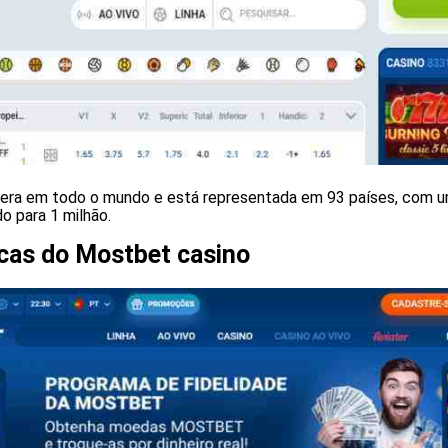
pera em todo o mundo e está representada em 93 países, com 
o para 1 milhão.
icas do Mostbet casino