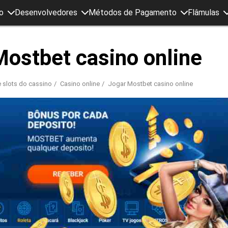
o
Desenvolvedores
Métodos de Pagamento
Flâmulas
Mostbet casino online
e slots do cassino
Casino online
Jogar Mostbet casino online