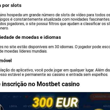
 por slots
sino hospeda um grande número de slots de vídeo para todos os
 jogos é constantemente atualizada com novidades fascinantes.
os jogadores, o site possui filtros que ajudam a classificar os s
nero.
iedade de moedas e idiomas
s no site estão disponíveis em 30 idiomas. O jogador pode esc
de moedas líderes mundiais.
móvel
alação do aplicativo, você pode jogar em qualquer lugar. Além dis
esso estável e permanente ao cassino e entrada sem espelhos.
 inscrição no Mostbet casino