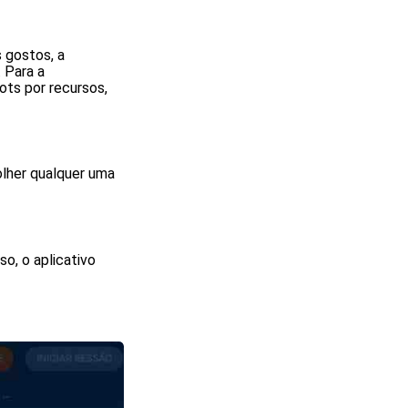
 gostos, a
 Para a
lots por recursos,
olher qualquer uma
so, o aplicativo