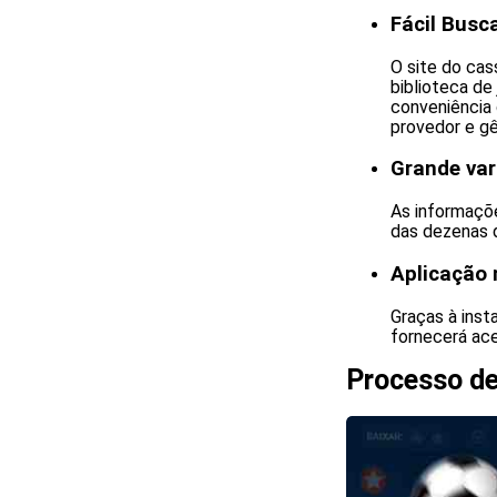
Fácil Busca
O site do cas
biblioteca de
conveniência d
provedor e gê
Grande var
As informaçõe
das dezenas 
Aplicação 
Graças à inst
fornecerá ac
Processo de