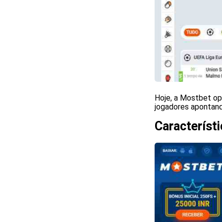
Hoje, a Mostbet o
jogadores apontand
Característ