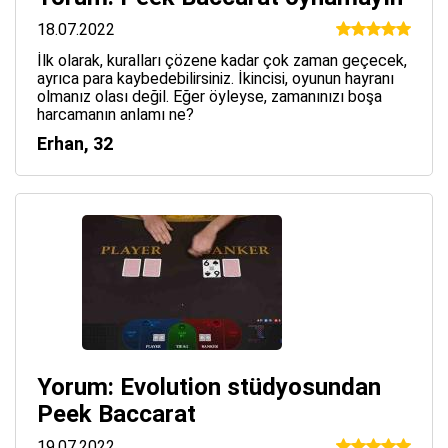
18.07.2022
İlk olarak, kuralları çözene kadar çok zaman geçecek,
ayrıca para kaybedebilirsiniz. İkincisi, oyunun hayranı
olmanız olası değil. Eğer öyleyse, zamanınızı boşa
harcamanın anlamı ne?
Erhan, 32
Yorum: Evolution stüdyosundan
Peek Baccarat
19.07.2022