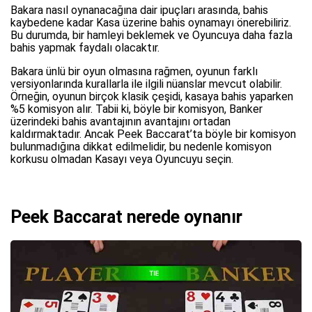
Bakara nasıl oynanacağına dair ipuçları arasında, bahis
kaybedene kadar Kasa üzerine bahis oynamayı önerebiliriz.
Bu durumda, bir hamleyi beklemek ve Oyuncuya daha fazla
bahis yapmak faydalı olacaktır.
Bakara ünlü bir oyun olmasına rağmen, oyunun farklı
versiyonlarında kurallarla ile ilgili nüanslar mevcut olabilir.
Örneğin, oyunun birçok klasik çeşidi, kasaya bahis yaparken
%5 komisyon alır. Tabii ki, böyle bir komisyon, Banker
üzerindeki bahis avantajının avantajını ortadan
kaldırmaktadır. Ancak Peek Baccarat’ta böyle bir komisyon
bulunmadığına dikkat edilmelidir, bu nedenle komisyon
korkusu olmadan Kasayı veya Oyuncuyu seçin.
Peek Baccarat nerede oynanır