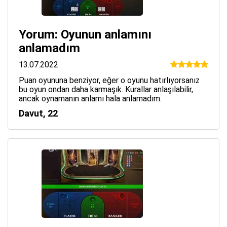
Yorum: Oyunun anlamını
anlamadım
13.07.2022
Puan oyununa benziyor, eğer o oyunu hatırlıyorsanız
bu oyun ondan daha karmaşık. Kurallar anlaşılabilir,
ancak oynamanın anlamı hala anlamadım.
Davut, 22