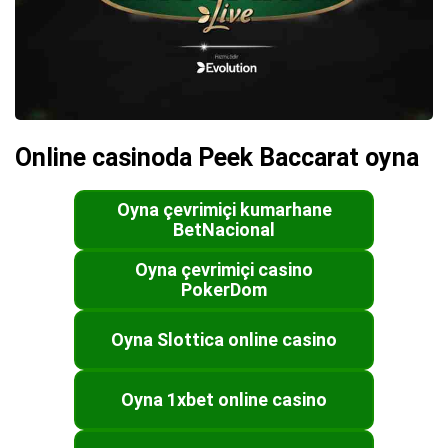
Online casinoda Peek Baccarat oyna
Oyna çevrimiçi kumarhane
BetNacional
Oyna çevrimiçi casino
PokerDom
Oyna Slottica online casino
Oyna 1xbet online casino