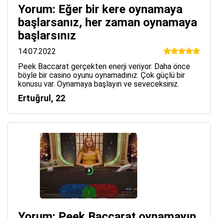
Yorum: Eğer bir kere oynamaya
başlarsanız, her zaman oynamaya
başlarsınız
14.07.2022
Peek Baccarat gerçekten enerji veriyor. Daha önce
böyle bir casino oyunu oynamadınız. Çok güçlü bir
konusu var. Oynamaya başlayın ve seveceksiniz.
Ertuğrul, 22
Yorum: Peek Baccarat oynamayın