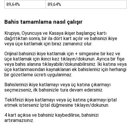
89,64%
89,64%
Bahis tamamlama nasıl çalışır
Krupiye, Oyuncuya ve Kasaya ikişer başlangıç ​​kartı
dağıttıktan sonra, bir ila dört kart açılır ve bahsinizi ikiye
veya üçe katlamak için biraz zamanınız olur.
Orijinal bahsinizi ikiye katlamak için + simgesine bir kez ve
üçe katlamak için ikinci kez tıklayın/dokunun. Ayrıca bir fişe
veya bahis alanına tıklayabilir/dokunabilirsiniz. İki katına veya
üçe katlanmasından kaynaklanan ek bahisleriniz için herhangi
bir gözetleme ücreti uygulanmaz.
Bahislerinizi ikiye katlamayı veya üç katına çıkarmayı
seçmezseniz, ilk bahsinizle tura devam edersiniz.
Teklifinizi ikiye katlamayı veya üç katına çıkarmayı iptal
etmek isterseniz İptal düğmesine tıklayın/dokunun.
4 kart açıksa ve bahsiniz kaybedilirse, bahsinizi
artıramazsınız.