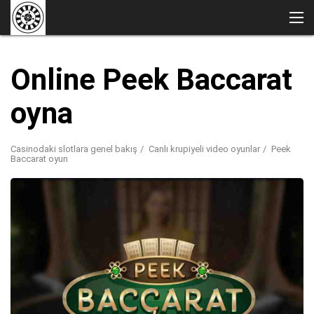
Online Peek Baccarat
oyna
Casinodaki slotlara genel bakış
Canlı krupiyeli video oyunlar
Peek
Baccarat oyun