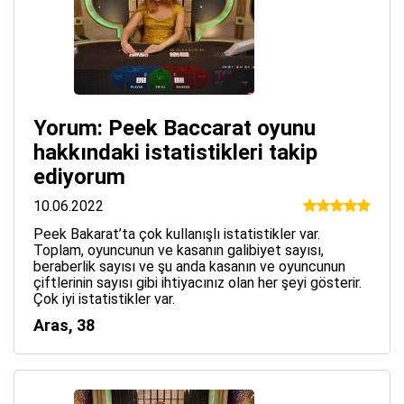
Yorum: Peek Baccarat oyunu
hakkındaki istatistikleri takip
ediyorum
10.06.2022
Peek Bakarat’ta çok kullanışlı istatistikler var.
Toplam, oyuncunun ve kasanın galibiyet sayısı,
beraberlik sayısı ve şu anda kasanın ve oyuncunun
çiftlerinin sayısı gibi ihtiyacınız olan her şeyi gösterir.
Çok iyi istatistikler var.
Aras, 38