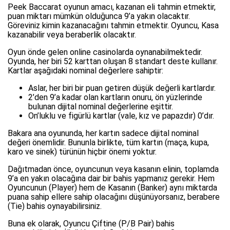
Peek Baccarat oyunun amacı, kazanan eli tahmin etmektir,
puan miktarı mümkün olduğunca 9’a yakın olacaktır.
Göreviniz kimin kazanacağını tahmin etmektir. Oyuncu, Kasa
kazanabilir veya beraberlik olacaktır.
Oyun önde gelen online casinolarda oynanabilmektedir.
Oyunda, her biri 52 karttan oluşan 8 standart deste kullanır.
Kartlar aşağıdaki nominal değerlere sahiptir:
Aslar, her biri bir puan getiren düşük değerli kartlardır.
2’den 9’a kadar olan kartların onuru, ön yüzlerinde
bulunan dijital nominal değerlerine eşittir.
On’luklu ve figürlü kartlar (vale, kız ve papazdır) 0’dır.
Bakara ana oyununda, her kartın sadece dijital nominal
değeri önemlidir. Bununla birlikte, tüm kartın (maça, kupa,
karo ve sinek) türünün hiçbir önemi yoktur.
Dağıtmadan önce, oyuncunun veya kasanın elinin, toplamda
9’a en yakın olacağına dair bir bahis yapmanız gerekir. Hem
Oyuncunun (Player) hem de Kasanın (Banker) aynı miktarda
puana sahip ellere sahip olacağını düşünüyorsanız, berabere
(Tie) bahis oynayabilirsiniz.
Buna ek olarak, Oyuncu Çiftine (P/B Pair) bahis