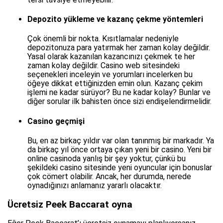
Depozito yükleme ve kazanç çekme yöntemleri
Çok önemli bir nokta. Kısıtlamalar nedeniyle
depozitonuza para yatırmak her zaman kolay değildir.
Yasal olarak kazanılan kazancınızı çekmek te her
zaman kolay değildir. Casino web sitesindeki
seçenekleri inceleyin ve yorumları incelerken bu
öğeye dikkat ettiğinizden emin olun. Kazanç çekim
işlemi ne kadar sürüyor? Bu ne kadar kolay? Bunlar ve
diğer sorular ilk bahisten önce sizi endişelendirmelidir.
Casino geçmişi
Bu, en az birkaç yıldır var olan tanınmış bir markadır. Ya
da birkaç yıl önce ortaya çıkan yeni bir casino. Yeni bir
online casinoda yanlış bir şey yoktur, çünkü bu
şekildeki casino sitesinde yeni oyuncular için bonuslar
çok cömert olabilir. Ancak, her durumda, nerede
oynadığınızı anlamanız yararlı olacaktır.
Ücretsiz Peek Baccarat oyna