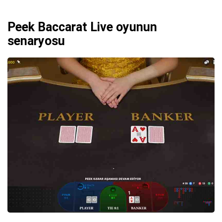
Peek Baccarat Live oyunun
senaryosu