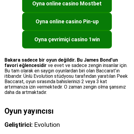
Oyna online casino Mostbet
Oyna online casino Pin-up
Oyna çevrimiçi casino 1win
Bakara sadece bir oyun değildir. Bu James Bond’un
favori eğlencesidir
ve evet ve sadece zengin insanlar için.
Bu tam olarak en saygın oyunlardan biri olan Baccarat’ın
itibarıdır. Ünlü Evolution stüdyosu tarafından yaratılan Peek
Baccarat, oyun sırasında bahislerinizi 2 veya 3 kat
artırmanıza izin vermektedir. O zaman zengin olma şansınız
daha da artmaktadır.
Oyun yayıncısı
Geliştirici:
Evolution