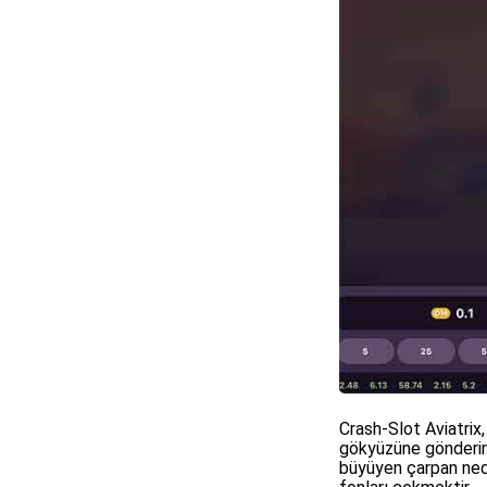
Crash-Slot Aviatrix
gökyüzüne gönderir.
büyüyen çarpan nede