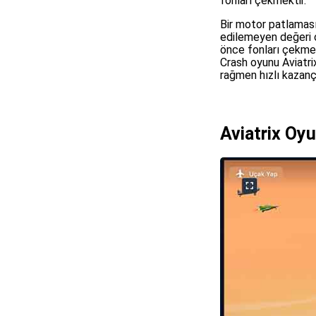
fonları çekmektir.
Bir motor patlaması
edilemeyen değeri o
önce fonları çekmeyi 
Crash oyunu Aviatri
rağmen hızlı kazançl
Aviatrix Oyu