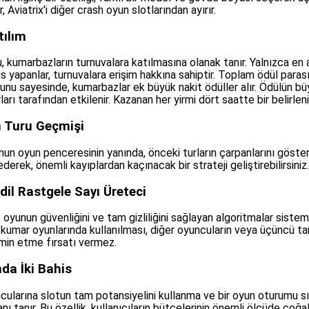
, Aviatrix'i diğer crash oyun slotlarından ayırır.
tılım
, kumarbazların turnuvalara katılmasına olanak tanır. Yalnızca en 
s yapanlar, turnuvalara erişim hakkına sahiptir. Toplam ödül paras
yunu sayesinde, kumarbazlar ek büyük nakit ödüller alır. Ödülün b
arı tarafından etkilenir. Kazanan her yirmi dört saatte bir belirleni
n Turu Geçmişi
nun oyun penceresinin yanında, önceki turların çarpanlarını göstere
 ederek, önemli kayıplardan kaçınacak bir strateji geliştirebilirsiniz.
dil Rastgele Sayı Üreteci
, oyunun güvenliğini ve tam gizliliğini sağlayan algoritmalar sistem
in kumar oyunlarında kullanılması, diğer oyuncuların veya üçüncü t
min etme fırsatı vermez.
da İki Bahis
ncularına slotun tam potansiyelini kullanma ve bir oyun oturumu s
nı tanır. Bu özellik, kullanıcıların bütçelerinin önemli ölçüde çoğ