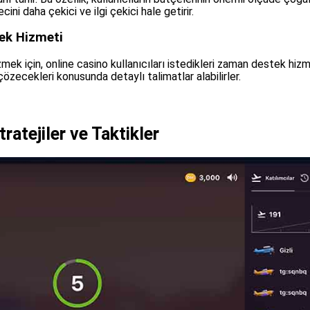
ini daha çekici ve ilgi çekici hale getirir.
tek Hizmeti
zmek için, online casino kullanıcıları istedikleri zaman destek hizm
 çözecekleri konusunda detaylı talimatlar alabilirler.
tratejiler ve Taktikler