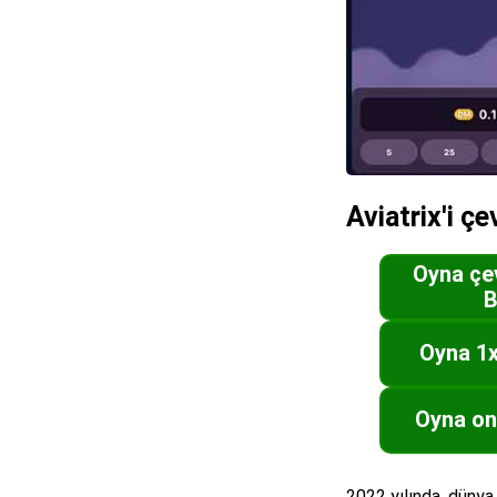
Aviatrix'i 
Oyna çe
B
Oyna 1x
Oyna on
2022 yılında, dünya 