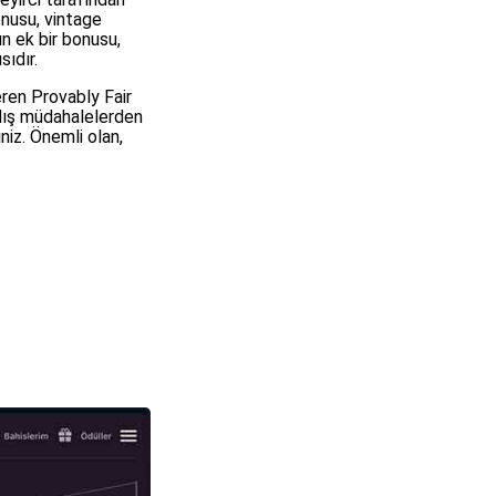
onusu, vintage
un ek bir bonusu,
sıdır.
eren Provably Fair
 dış müdahalelerden
niz. Önemli olan,