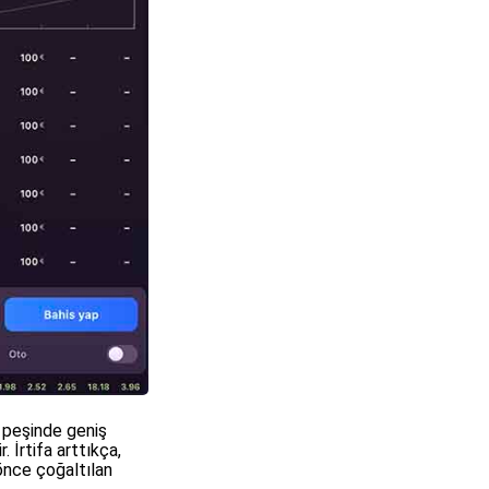
ç peşinde geniş
İrtifa arttıkça,
önce çoğaltılan