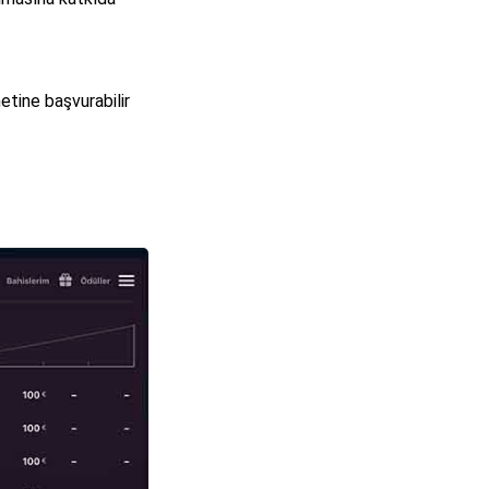
etine başvurabilir