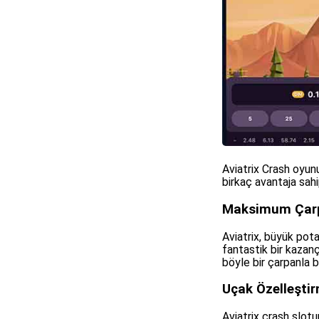
Aviatrix Crash oyun
birkaç avantaja sahi
Maksimum Çar
Aviatrix, büyük pot
fantastik bir kazanç
böyle bir çarpanla b
Uçak Özelleşti
Aviatrix crash slotu