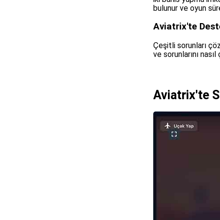
bulunur ve oyun sürec
Aviatrix'te Des
Çeşitli sorunları çö
ve sorunlarını nasıl
Aviatrix'te S