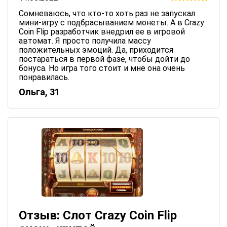
Сомневаюсь, что кто-то хоть раз не запускал
мини-игру с подбрасыванием монеты. А в Crazy
Coin Flip разработчик внедрил ее в игровой
автомат. Я просто получила массу
положительных эмоций. Да, приходится
постараться в первой фазе, чтобы дойти до
бонуса. Но игра того стоит и мне она очень
понравилась.
Ольга, 31
Отзыв: Слот Crazy Coin Flip