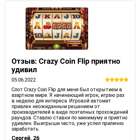
Отзыв: Crazy Coin Flip приятно
удивил
05.06.2022
Слот Crazy Coin Flip для меня был открытием в
азартном мире. Я начинающий игрок, играю раз
в неделю для интереса. Игровой автомат
привлек неожиданным решением от
производителей в виде поэтапных прохождений
раундов. Ставлю ставки по минимуму и приятно
удивлен. Выигрыши часто, уже успел прилично
заработать.
Сергей, 26