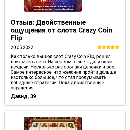
Отзыв: Двойственные
ощущения от слота Crazy Coin
Flip
20.05.2022
Как только вышел слот Crazy Coin Flip, решил
поиграть в него. На первом этапе ждали одни
неудачи. Несколько раз совпали цепочки и все.
Самое интересное, что желание пройти дальше
настолько большое, что стал продумывать
победные стратегии. Пока двойственные
ощущения.
Давид, 39