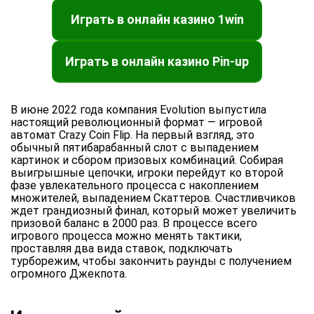
Играть в онлайн казино 1win
Играть в онлайн казино Pin-up
В июне 2022 года компания Evolution выпустила
настоящий революционный формат — игровой
автомат Crazy Coin Flip. На первый взгляд, это
обычный пятибарабанный слот с выпадением
картинок и сбором призовых комбинаций. Собирая
выигрышные цепочки, игроки перейдут ко второй
фазе увлекательного процесса с накоплением
множителей, выпадением Скаттеров. Счастливчиков
ждет грандиозный финал, который может увеличить
призовой баланс в 2000 раз. В процессе всего
игрового процесса можно менять тактики,
проставляя два вида ставок, подключать
турборежим, чтобы закончить раунды с получением
огромного Джекпота.