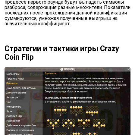
процессе первого раунда будут выпадать символы
разброса, содержащие разные множители. Показатели
последних после прохождения данной квалификации
суммируются, умножая полученные выигрыш на
значительный коэффициент.
Стратегии и тактики игры Crazy
Coin Flip