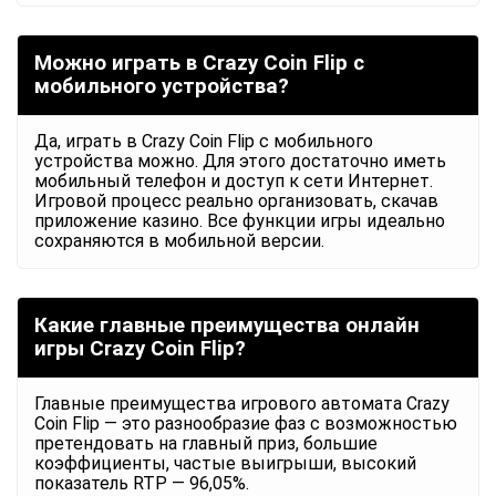
Можно играть в Crazy Coin Flip с
мобильного устройства?
Да, играть в Crazy Coin Flip с мобильного
устройства можно. Для этого достаточно иметь
мобильный телефон и доступ к сети Интернет.
Игровой процесс реально организовать, скачав
приложение казино. Все функции игры идеально
сохраняются в мобильной версии.
Какие главные преимущества онлайн
игры Crazy Coin Flip?
Главные преимущества игрового автомата Crazy
Coin Flip — это разнообразие фаз с возможностью
претендовать на главный приз, большие
коэффициенты, частые выигрыши, высокий
показатель RTP — 96,05%.