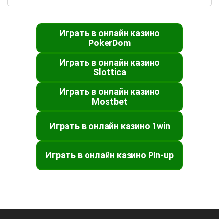
Играть в онлайн казино
PokerDom
Играть в онлайн казино
Slottica
Играть в онлайн казино
Mostbet
Играть в онлайн казино 1win
Играть в онлайн казино Pin-up