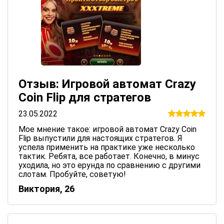
Отзыв: Игровой автомат Crazy
Coin Flip для стратегов
23.05.2022
Мое мнение такое: игровой автомат Crazy Coin
Flip выпустили для настоящих стратегов. Я
успела применить на практике уже несколько
тактик. Ребята, все работает. Конечно, в минус
уходила, но это ерунда по сравнению с другими
слотам. Пробуйте, советую!
Виктория, 26