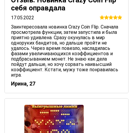
себя оправдала
17.05.2022
Заинтересовала новинка Crazy Coin Flip. Сначала
просмотрела функции, затем запустила и была
приятно удивлена. Сразу окунулась в мир
одноруких бандитов, но дальше пройти не
удалось. Через время повезло, насладилась
фазами увеличивающихся коэффициентов и
подбрасыванием монет. Не знаю как дела
пойдут дальше, но хочу сорвать наивысший
коэффициент. Кстати, мужу тоже понравилась
игра.
Ирина, 27