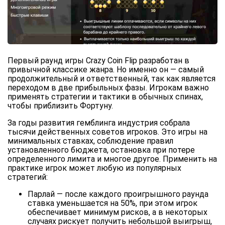
Первый раунд игры Crazy Coin Flip разработан в
привычной классике жанра. Но именно он — самый
продолжительный и ответственный, так как является
переходом в две прибыльных фазы. Игрокам важно
применять стратегии и тактики в обычных спинах,
чтобы приблизить Фортуну.
За годы развития гемблинга индустрия собрала
тысячи действенных советов игроков. Это игры на
минимальных ставках, соблюдение правил
установленного бюджета, остановка при потере
определенного лимита и многое другое. Применить на
практике игрок может любую из популярных
стратегий:
Парлай — после каждого проигрышного раунда
ставка уменьшается на 50%, при этом игрок
обеспечивает минимум рисков, а в некоторых
случаях рискует получить небольшой выигрыш,