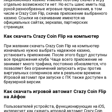
отдельно возможности нет. Но есть шанс иметь под
рукой разнообразные игровые предложения, в том
числе и Crazy Coin Flip, скачав приложение выбранного
казино. Ссылки на скачивание имеются на
официальных сайтах, зеркалах, партнерских
страницах.
Как скачать Crazy Coin Flip на компьютер
При желании скачать Crazy Coin Flip на компьютер
изначально нужно выбрать надежное казино,
установить приложение. После этого будут доступны
все предложения клуба. Чаще всего приложение не
занимает много трафика, постоянно обновляется, что
позволяет без ограничений запускать игры против
виртуальных соперников или в реальном времени.
Игровой автомат при запуске с ПК также доступен в
браузерной версии.
Как скачать игровой автомат Crazy Coin Flip
на Айфон
Пользователей устройств, функционирующих на iOS,
интересует как скачать игровой автомат Crazy Coin