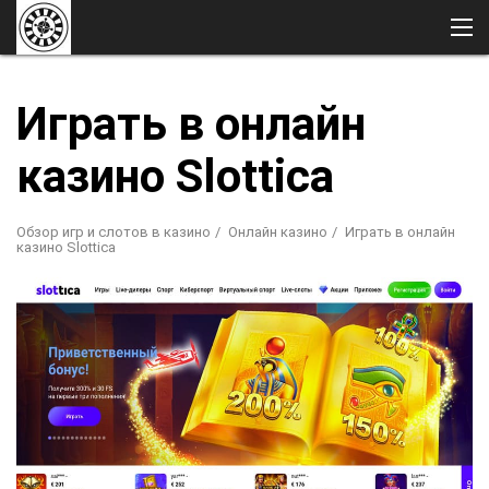
Играть в онлайн
казино Slottica
Обзор игр и слотов в казино
Онлайн казино
Играть в онлайн
казино Slottica