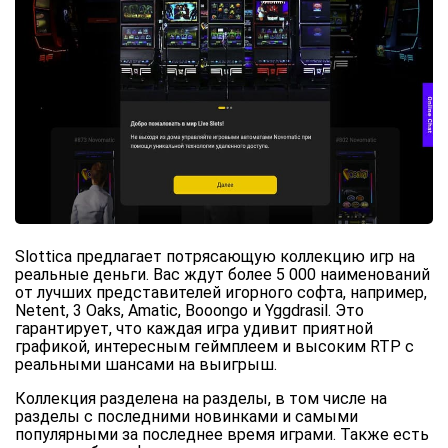
Slottica предлагает потрясающую коллекцию игр на
реальные деньги. Вас ждут более 5 000 наименований
от лучших представителей игорного софта, например,
Netent, 3 Oaks, Amatic, Booongo и Yggdrasil. Это
гарантирует, что каждая игра удивит приятной
графикой, интересным геймплеем и высоким RTP с
реальными шансами на выигрыш.
Коллекция разделена на разделы, в том числе на
разделы с последними новинками и самыми
популярными за последнее время играми. Также есть