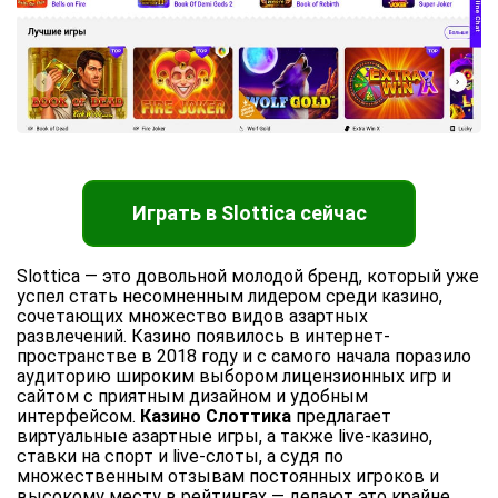
Играть в Slottica сейчас
Slottica — это довольной молодой бренд, который уже
успел стать несомненным лидером среди казино,
сочетающих множество видов азартных
развлечений. Казино появилось в интернет-
пространстве в 2018 году и с самого начала поразило
аудиторию широким выбором лицензионных игр и
сайтом с приятным дизайном и удобным
интерфейсом.
Казино Слоттика
предлагает
виртуальные азартные игры, а также live-казино,
ставки на спорт и live-слоты, а судя по
множественным отзывам постоянных игроков и
высокому месту в рейтингах — делают это крайне