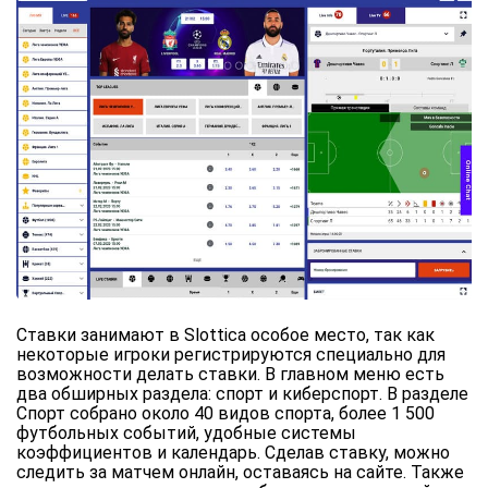
Ставки занимают в Slottica особое место, так как
некоторые игроки регистрируются специально для
возможности делать ставки. В главном меню есть
два обширных раздела: спорт и киберспорт. В разделе
Спорт собрано около 40 видов спорта, более 1 500
футбольных событий, удобные системы
коэффициентов и календарь. Сделав ставку, можно
следить за матчем онлайн, оставаясь на сайте. Также