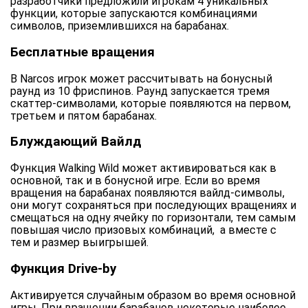
разработчики предложили игрокам 4 уникальных
функции, которые запускаются комбинациями
символов, приземлившихся на барабанах.
Бесплатные вращения
В Narcos игрок может рассчитывать на бонусный
раунд из 10 фриспинов. Раунд запускается тремя
скаттер-символами, которые появляются на первом,
третьем и пятом барабанах.
Блуждающий Вайлд
Функция Walking Wild может активироваться как в
основной, так и в бонусной игре. Если во время
вращения на барабанах появляются вайлд-символы,
они могут сохраняться при последующих вращениях и
смещаться на одну ячейку по горизонтали, тем самым
повышая число призовых комбинаций, а вместе с
тем и размер выигрышей.
Функция Drive-by
Активируется случайным образом во время основной
игры. При вращении барабанов некоторые наиболее