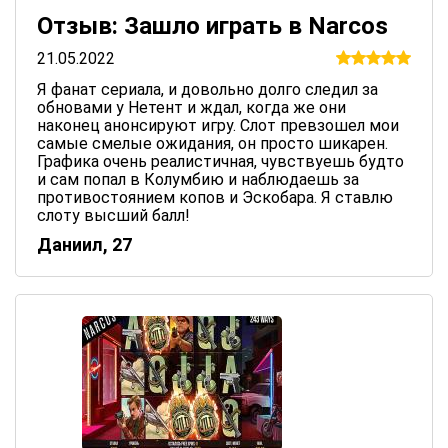
Отзыв: Зашло играть в Narcos
21.05.2022
Я фанат сериала, и довольно долго следил за
обновами у Нетент и ждал, когда же они
наконец анонсируют игру. Слот превзошел мои
самые смелые ожидания, он просто шикарен.
Графика очень реалистичная, чувствуешь будто
и сам попал в Колумбию и наблюдаешь за
противостоянием копов и Эскобара. Я ставлю
слоту высший балл!
Даниил, 27