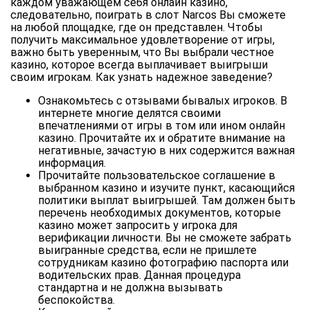
каждом уважающем себя онлайн казино,
следовательно, поиграть в слот Narcos Вы сможете
на любой площадке, где он представлен. Чтобы
получить максимальное удовлетворение от игры,
важно быть уверенным, что Вы выбрали честное
казино, которое всегда выплачивает выигрыши
своим игрокам. Как узнать надежное заведение?
Ознакомьтесь с отзывами бывалых игроков. В
интернете многие делятся своими
впечатлениями от игры в том или ином онлайн
казино. Прочитайте их и обратите внимание на
негативные, зачастую в них содержится важная
информация.
Прочитайте пользовательское соглашение в
выбранном казино и изучите пункт, касающийся
политики выплат выигрышей. Там должен быть
перечень необходимых документов, которые
казино может запросить у игрока для
верификации личности. Вы не сможете забрать
выигранные средства, если не пришлете
сотрудникам казино фотографию паспорта или
водительских прав. Данная процедура
стандартна и не должна вызывать
беспокойства.