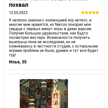
похвал
12.05.2022
Я неплохо знаком с коллекцией игр нетент, и
многие мне нравятся, но Narcos покорил мое
сердце с первых минут игры в демо версии.
Получил большое удовольствие, как будто
посмотрел вестерн. Возможности получить
выигрыш пока не исследовал, но не
сомневаюсь в честности студии, с остальными
играми проблем не было, думаю и тут все будет
гуд!
Илья, 35