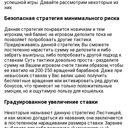
успешной игры. Давайте рассмотрим некоторые из
них.
Безопасная стратегия минимального риска
Данная стратегия понравится новичкам и тем
игрокам, чей баланс на игровом депозите пока не
позволяет попробовать другие тактики.
Придерживаясь данной стратегии, Вы сможете
постепенно нарастить сумму на депозите и либо
забрать выигрыш, либо попробовать другой подход к
ставкам. Суть тактики довольно проста - разделите
сумму на Вашем игровом счете таким образом, чтобы
ее хватило на 200-250 вращений барабанов. Даже при
невысоких ставках у Вас велик шанс получить
бесплатные вращения или активировать ряд других
бонусов, что принесет не только положительные
эмоции, но и ощутимую пользу для кошелька.
Градуированное увеличение ставки
Некоторые называют данную стратегию Лестницей,
и как можно догадаться из названия, она заключается
в постепенном наращивании размера ставки. Заранее