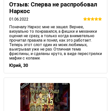
Отзыв: Сперва не распробовал
Наркос
01.06.2022
Поначалу Наркос мне не зашел. Вернее,
визуально то понравился, а фишки и механики
оценил не сразу, а только когда внимательно
прочитал правила и понял, как это работает.
Теперь этот слот один из моих любимых,
выигрывал уже не раз. Отличная тема
фриспины, и сделаны круто, в виде перестрелки
мафии с копами.
Юрий, 30