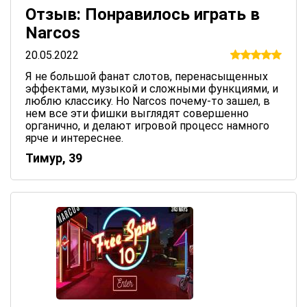
Отзыв: Понравилось играть в
Narcos
20.05.2022
Я не большой фанат слотов, перенасыщенных
эффектами, музыкой и сложными функциями, и
люблю классику. Но Narcos почему-то зашел, в
нем все эти фишки выглядят совершенно
органично, и делают игровой процесс намного
ярче и интереснее.
Тимур, 39