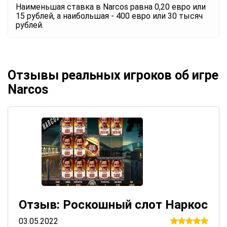
Наименьшая ставка в Narcos равна 0,20 евро или
15 рублей, а наибольшая - 400 евро или 30 тысяч
рублей.
Отзывы реальных игроков об игре
Narcos
Отзыв: Роскошный слот Наркос
03.05.2022