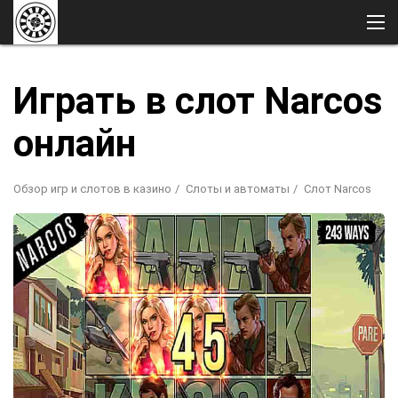
Играть в слот Narcos
онлайн
Обзор игр и слотов в казино
Слоты и автоматы
Слот Narcos