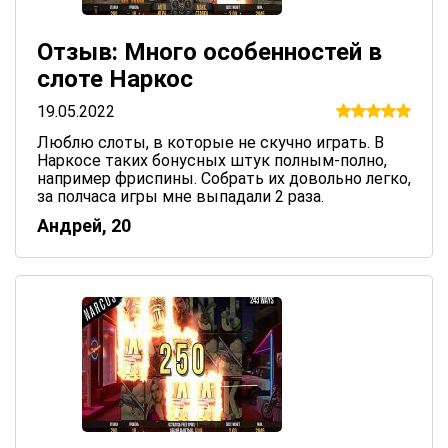
Отзыв: Много особенностей в
слоте Наркос
19.05.2022
Люблю слоты, в которые не скучно играть. В
Наркосе таких бонусных штук полным-полно,
например фриспины. Собрать их довольно легко,
за полчаса игры мне выпадали 2 раза.
Андрей, 20