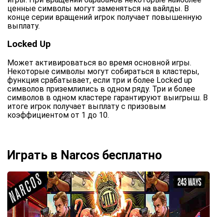
ценные символы могут заменяться на вайлды. В
конце серии вращений игрок получает повышенную
выплату.
Locked Up
Может активироваться во время основной игры.
Некоторые символы могут собираться в кластеры,
функция срабатывает, если три и более Locked up
символов приземлились в одном ряду. Три и более
символов в одном кластере гарантируют выигрыш. В
итоге игрок получает выплату с призовым
коэффициентом от 1 до 10.
Играть в Narcos бесплатно