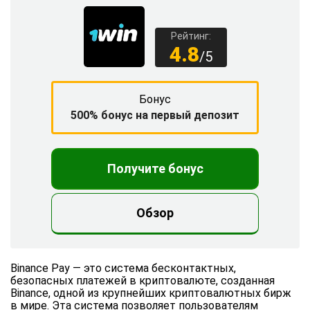
Рейтинг:
4.8
/5
Бонус
500% бонус на первый депозит
Получите бонус
Обзор
Binance Pay — это система бесконтактных,
безопасных платежей в криптовалюте, созданная
Binance, одной из крупнейших криптовалютных бирж
в мире. Эта система позволяет пользователям