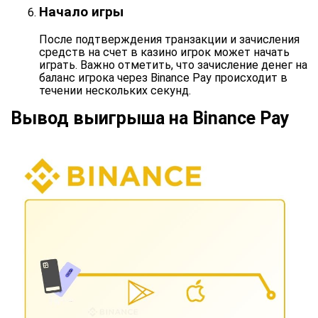
Начало игры
После подтверждения транзакции и зачисления
средств на счет в казино игрок может начать
играть. Важно отметить, что зачисление денег на
баланс игрока через Binance Pay происходит в
течении нескольких секунд.
Вывод выигрыша на Binance Pay