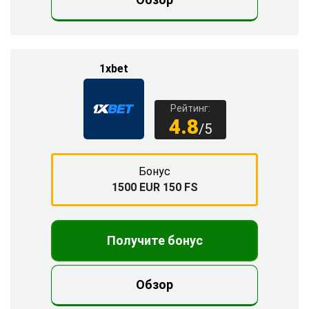
1xbet
Рейтинг:
4.8
/5
Бонус
1500 EUR 150 FS
Получите бонус
Обзор