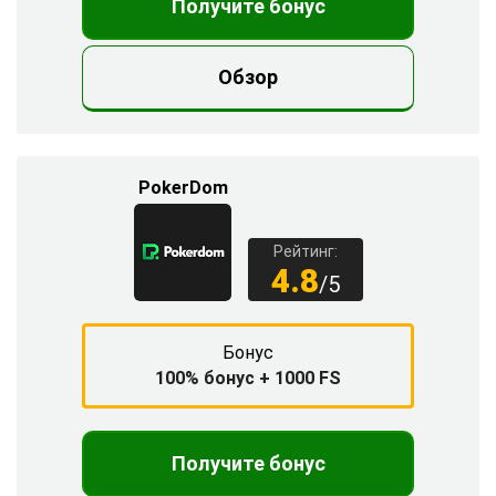
Получите бонус
Обзор
PokerDom
Рейтинг:
4.8
/5
Бонус
100% бонус + 1000 FS
Получите бонус