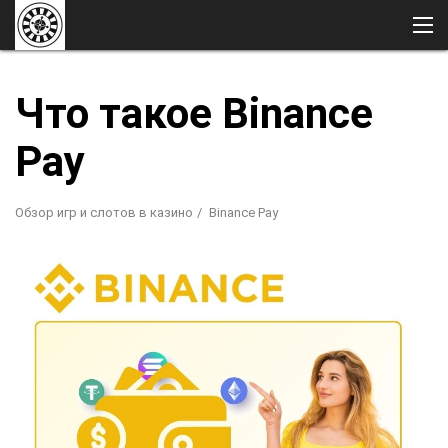
Что такое Binance
Pay
Обзор игр и слотов в казино
Binance Pay