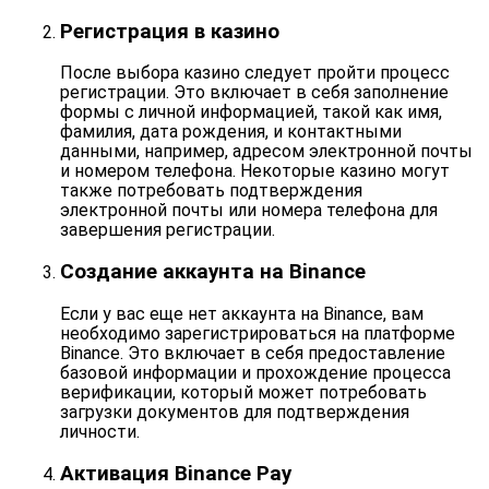
Регистрация в казино
После выбора казино следует пройти процесс
регистрации. Это включает в себя заполнение
формы с личной информацией, такой как имя,
фамилия, дата рождения, и контактными
данными, например, адресом электронной почты
и номером телефона. Некоторые казино могут
также потребовать подтверждения
электронной почты или номера телефона для
завершения регистрации.
Создание аккаунта на Binance
Если у вас еще нет аккаунта на Binance, вам
необходимо зарегистрироваться на платформе
Binance. Это включает в себя предоставление
базовой информации и прохождение процесса
верификации, который может потребовать
загрузки документов для подтверждения
личности.
Активация Binance Pay