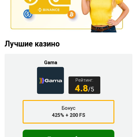
Лучшие казино
Gama
Рейтинг:
4.8
/5
Бонус
425% + 200 FS