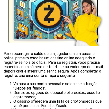
Para recarregar o saldo de um jogador em um cassino
online, primeiro escolha um cassino online adequado e
registre-se no site oficial. Para se registrar, você precisa
especificar um número de telefone ou endereço de e-mail,
depois criar e inserir uma senha segura. Após completar o
registro, crie uma conta e faça o seguinte:
Vá para a sua conta pessoal e selecione a função
"Depositar fundos";
Dentre as opções de depósito oferecidas, escolha
criptomoeda;
O cassino oferecerá uma lista de criptomoedas que
você pode usar. Escolha Zcash;