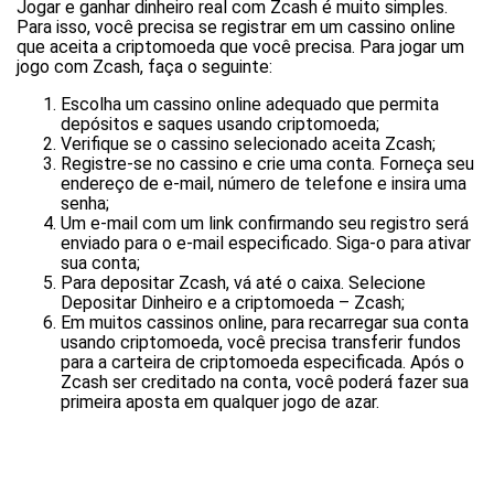
Jogar e ganhar dinheiro real com Zcash é muito simples.
Para isso, você precisa se registrar em um cassino online
que aceita a criptomoeda que você precisa. Para jogar um
jogo com Zcash, faça o seguinte:
Escolha um cassino online adequado que permita
depósitos e saques usando criptomoeda;
Verifique se o cassino selecionado aceita Zcash;
Registre-se no cassino e crie uma conta. Forneça seu
endereço de e-mail, número de telefone e insira uma
senha;
Um e-mail com um link confirmando seu registro será
enviado para o e-mail especificado. Siga-o para ativar
sua conta;
Para depositar Zcash, vá até o caixa. Selecione
Depositar Dinheiro e a criptomoeda – Zcash;
Em muitos cassinos online, para recarregar sua conta
usando criptomoeda, você precisa transferir fundos
para a carteira de criptomoeda especificada. Após o
Zcash ser creditado na conta, você poderá fazer sua
primeira aposta em qualquer jogo de azar.