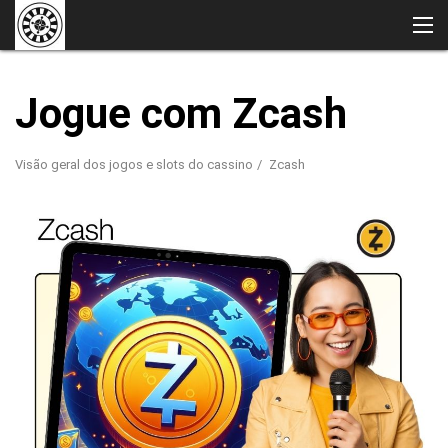
Jogue com Zcash
Visão geral dos jogos e slots do cassino
Zcash