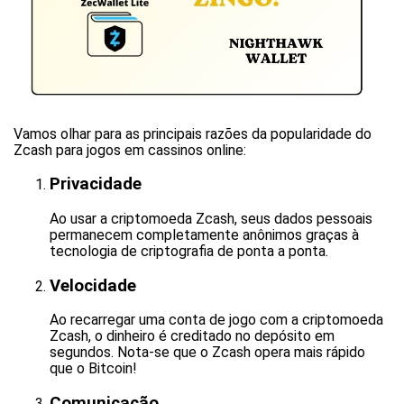
Vamos olhar para as principais razões da popularidade do
Zcash para jogos em cassinos online:
Privacidade
Ao usar a criptomoeda Zcash, seus dados pessoais
permanecem completamente anônimos graças à
tecnologia de criptografia de ponta a ponta.
Velocidade
Ao recarregar uma conta de jogo com a criptomoeda
Zcash, o dinheiro é creditado no depósito em
segundos. Nota-se que o Zcash opera mais rápido
que o Bitcoin!
Comunicação