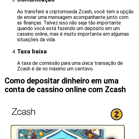
Ao transferir a criptomoeda Zcash, você tem a opção
de enviar uma mensagem acompanhante junto com
as finanças. Talvez isso não seja tão importante
quando você está fazendo um depósito em um
cassino online, mas é muito importante em algumas
situações da vida.
Taxa baixa
A taxa de comissão para uma única transação de
Zcash é de no máximo um centavo.
Como depositar dinheiro em uma
conta de cassino online com Zcash