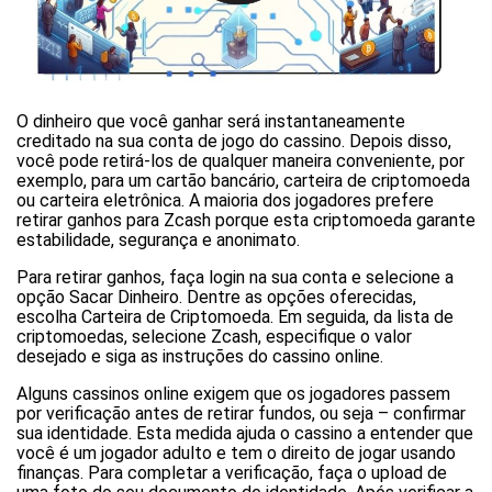
O dinheiro que você ganhar será instantaneamente
creditado na sua conta de jogo do cassino. Depois disso,
você pode retirá-los de qualquer maneira conveniente, por
exemplo, para um cartão bancário, carteira de criptomoeda
ou carteira eletrônica. A maioria dos jogadores prefere
retirar ganhos para Zcash porque esta criptomoeda garante
estabilidade, segurança e anonimato.
Para retirar ganhos, faça login na sua conta e selecione a
opção Sacar Dinheiro. Dentre as opções oferecidas,
escolha Carteira de Criptomoeda. Em seguida, da lista de
criptomoedas, selecione Zcash, especifique o valor
desejado e siga as instruções do cassino online.
Alguns cassinos online exigem que os jogadores passem
por verificação antes de retirar fundos, ou seja – confirmar
sua identidade. Esta medida ajuda o cassino a entender que
você é um jogador adulto e tem o direito de jogar usando
finanças. Para completar a verificação, faça o upload de