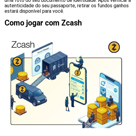
uma foto do seu documento de identidade. Após verificar a
autenticidade do seu passaporte, retirar os fundos ganhos
estará disponível para você.
Como jogar com Zcash